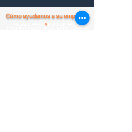
Cómo ayudamos a su empresa:
CREADO POR X
4
PLAN, EL MAYOR
DESARROLLADOR DE HOJAS DE CÁLCULO
INTELIGENTES AUTOMÁTICAS
TESTAR O X4PLANNER
CONTÁCTENOS VÍA