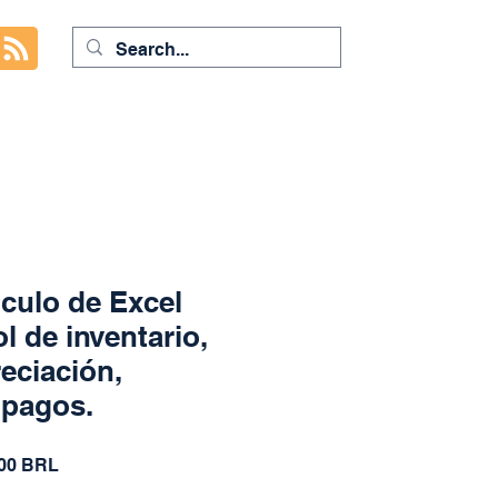
lculo de Excel
l de inventario,
eciación,
 pagos.
io
Precio
,00 BRL
de