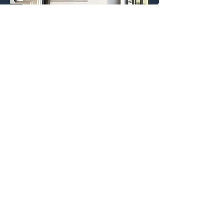
SERVICIOS X4PLAN
Cómo ayudamos a su empresa:
CREADO POR X
4
PLAN, EL MAYOR
DESARROLLADOR DE HOJAS DE CÁLCULO
INTELIGENTES AUTOMÁTICAS
TEST X4PLANNER