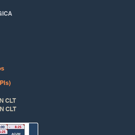
GICA
os
PIs)
N CLT
N CLT