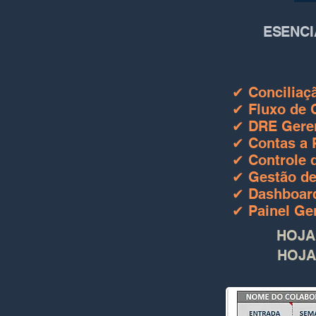
ESENCI
✔ Conciliaç
✔ Fluxo de C
✔ DRE Geren
✔ Contas a 
✔ Controle 
✔ Gestão de
✔ Dashboard
✔ Painel Ge
HOJA
HOJA