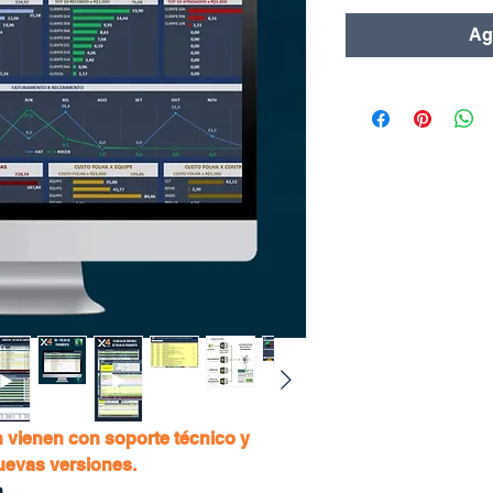
Agr
 vienen con soporte técnico y
nuevas versiones.
n