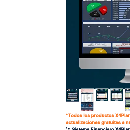
* Todos los productos X4Plan
actualizaciones gratuitas a 
🚀
Sistema Financiero X4Pla