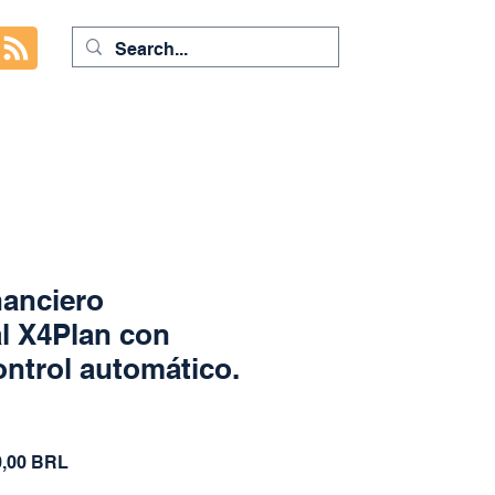
nanciero
l X4Plan con
ontrol automático.
cio
Precio
0,00 BRL
de