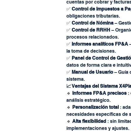
cuentas por cobrar y facturas
✅
Control de Impuestos a Pa
obligaciones tributarias.
✅
Control de Nómina
– Gesti
✅
Control de RRHH
– Organic
procesos relacionados.
✅
Informes analíticos FP&A
–
la toma de decisiones.
✅
Panel de Control de Gesti
datos de forma clara e intuiti
✅
Manual de Usuario
– Guía c
sistema.
📈 Ventajas del Sistema X4Pl
🔹
Informes FP&A precisos
:
análisis estratégico.
🔹
Personalización total
: ada
necesidades específicas de 
🔹
Alta flexibilidad
: sin limit
implementaciones y ajustes.