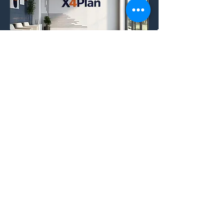
SERVICIOS X4PLAN
Cómo ayudamos a su empresa:
CREADO POR X
4
PLAN, EL MAYOR
DESARROLLADOR DE HOJAS DE CÁLCULO
INTELIGENTES AUTOMÁTICAS