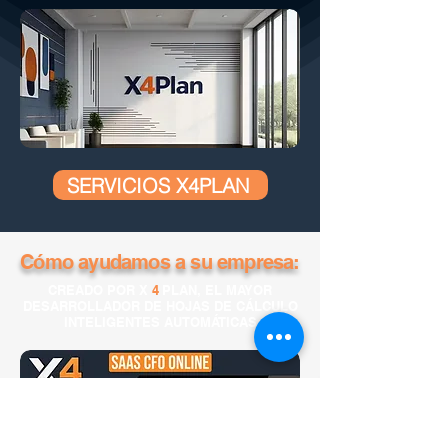
SERVICIOS X4PLAN
Cómo ayudamos a su empresa:
CREADO POR X
4
PLAN, EL MAYOR
DESARROLLADOR DE HOJAS DE CÁLCULO
INTELIGENTES AUTOMÁTICAS