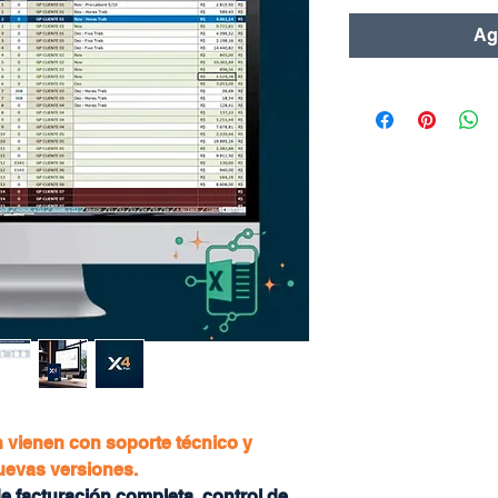
Agr
 vienen con soporte técnico y
nuevas versiones.
e facturación completa, control de