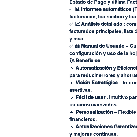
Estado de Pago y última Fact
✅
📊 Informes automáticos 
facturación, los recibos y lo
✅
📈 Análisis detallado
: comp
facturados principales, list
y más.
✅
📖 Manual de Usuario
– Guí
configuración y uso de la hoj
🚀 Beneficios
🔹
Automatización y Eficienc
para reducir errores y ahorra
🔹
Visión Estratégica
– Infor
asertivas.
🔹
Fácil de usar
: intuitivo pa
usuarios avanzados.
🔹
Personalización
– Flexible
financieros.
🔹
Actualizaciones Garantiza
y mejoras continuas.