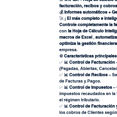
facturación, recibos y cobro
💰 Informes automáticos + Ges
🚀 ¡
El más completo e inteli
Controle completamente la fa
con
la Hoja de Cálculo Intel
macros de Excel
,
automatiza
optimiza la gestión financiera
empresa.
⚙️ Características principales
✅
📊 Control de Facturación
–
(Pagadas, Abiertas, Cancelad
✅
📊 Control de Recibos
– Se
de Facturas y Pagos.
✅
📊 Control de Impuestos
– 
impuestos recaudados en la 
el régimen tributario.
✅
📊 Control de Facturación 
los cobros de Clientes según