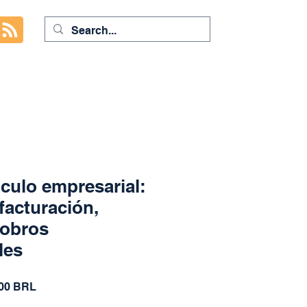
lculo empresarial:
facturación,
cobros
les
io
Precio
,00 BRL
de