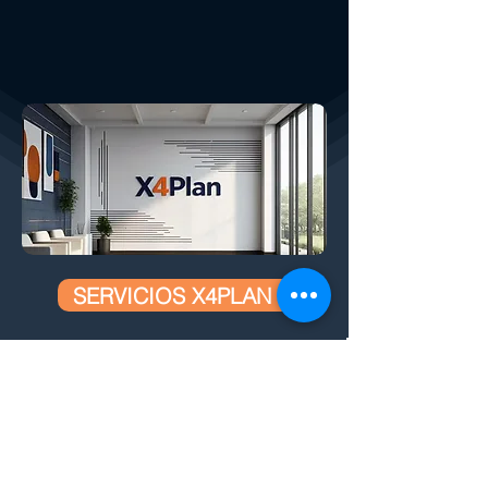
SERVICIOS X4PLAN
Cómo ayudamos a su empresa:
CREADO POR X
4
PLAN, EL MAYOR
DESARROLLADOR DE HOJAS DE CÁLCULO
INTELIGENTES AUTOMÁTICAS