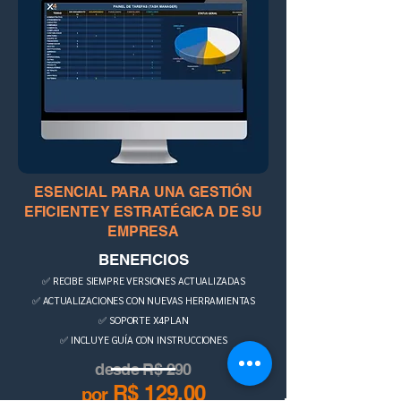
ESENCIAL PARA UNA GESTIÓN
EFICIENTE Y ESTRATÉGICA DE SU
EMPRESA
BENEFICIOS
✅ RECIBE SIEMPRE VERSIONES ACTUALIZADAS
✅ ACTUALIZACIONES CON NUEVAS HERRAMIENTAS
✅ SOPORTE X4PLAN
✅ INCLUYE GUÍA CON INSTRUCCIONES
desde R$ 290
R$ 129,00
por