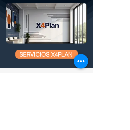
SERVICIOS X4PLAN
Cómo ayudamos a su empresa:
CREADO POR X
4
PLAN, EL MAYOR
DESARROLLADOR DE HOJAS DE CÁLCULO
INTELIGENTES AUTOMÁTICAS