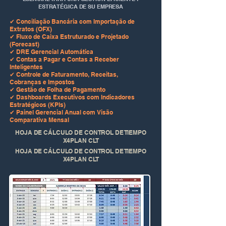
ESTRATÉGICA DE SU EMPRESA
✔ Conciliação Bancária com Importação de
Extratos (OFX)
✔ Fluxo de Caixa Estruturado e Projetado
(Forecast)
✔ DRE Gerencial Automática
✔ Contas a Pagar e Contas a Receber
Inteligentes
✔ Controle de Faturamento, Receitas,
Cobranças e Impostos
✔ Gestão de Folha de Pagamento
✔ Dashboards Executivos com Indicadores
Estratégicos (KPIs)
✔ Painel Gerencial Anual com Visão
Comparativa Mensal
HOJA DE CÁLCULO DE CONTROL DE TIEMPO
X4PLAN CLT
HOJA DE CÁLCULO DE CONTROL DE TIEMPO
X4PLAN CLT