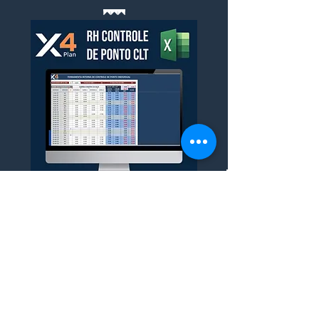
ESENCIAL PARA UNA GESTIÓN
EFICIENTE Y ESTRATÉGICA DE SU
EMPRESA
BENEFICIOS
✅ RECIBE SIEMPRE VERSIONES ACTUALIZADAS
✅ ACTUALIZACIONES CON NUEVAS HERRAMIENTAS
✅ SOPORTE X4PLAN
✅ INCLUYE GUÍA CON INSTRUCCIONES