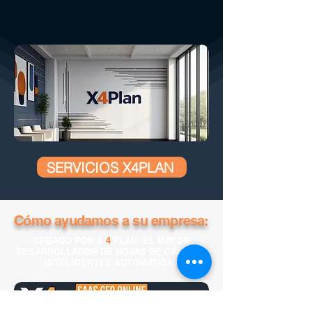
SERVICIOS X4PLAN
Cómo ayudamos a su empresa:
CREADO POR X
4
PLAN, EL MAYOR
DESARROLLADOR DE HOJAS DE CÁLCULO
INTELIGENTES AUTOMÁTICAS