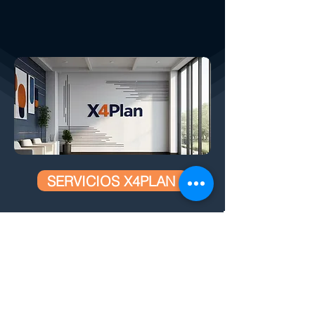
SERVICIOS X4PLAN
Cómo ayudamos a su empresa:
CREADO POR X
4
PLAN, EL MAYOR
DESARROLLADOR DE HOJAS DE CÁLCULO
INTELIGENTES AUTOMÁTICAS