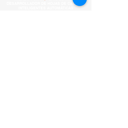
DESARROLLADOR DE HOJAS DE CÁLCULO
INTELIGENTES AUTOMÁTICAS
TESTAR O X4PLANNER
CONTÁCTENOS VÍA
WHATSAPP O A
CONTINUACIÓN:
Contáctenos