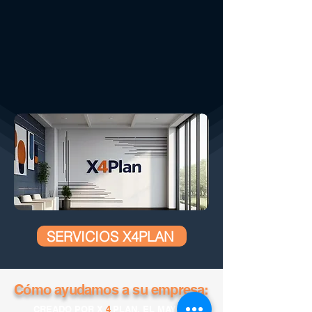
SERVICIOS X4PLAN
Cómo ayudamos a su empresa:
CREADO POR X
4
PLAN, EL MAYOR