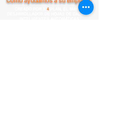
Cómo ayudamos a su empresa:
CREADO POR X
4
PLAN, EL MAYOR
DESARROLLADOR DE HOJAS DE CÁLCULO
INTELIGENTES AUTOMÁTICAS
TESTAR O X4PLANNER
CONTÁCTENOS VÍA
WHATSAPP O A
CONTINUACIÓN: