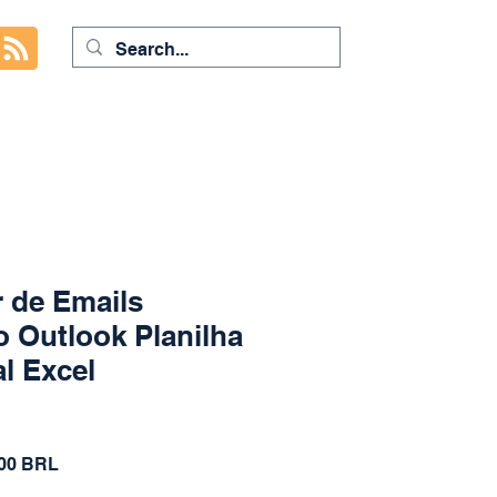
 de Emails
 Outlook Planilha
al Excel
d
io
Precio
,00 BRL
de