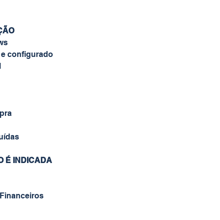
AÇÃO
ows
o e configurado
l
pra
luídas
 É INDICADA
 Financeiros