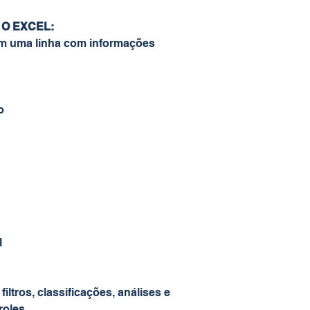
O EXCEL:
em uma linha com informações
o
l
iltros, classificações, análises e
roles.