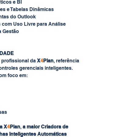
ticos e BI
ções e Tabelas Dinâmicas
ntas do Outlook
 com Uso Livre para Análise
a Gestão
IDADE
 profissional da
X
4
Plan
, referência
ntroles gerenciais inteligentes.
com foco em:
sas
a X
4
Plan
,
a maior Criadora de
lhas
Inteligentes Automáticas