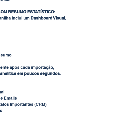
OM RESUMO ESTATÍSTICO:
anilha inclui um
Dashboard Visual
,
Resumo
ente após cada importação,
e analítica em poucos segundos
.
ual
de Emails
ntatos Importantes (CRM)
es