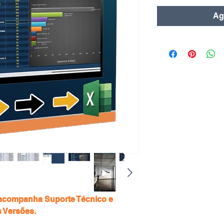
Agr
 acompanha Suporte Técnico e
s Versões.