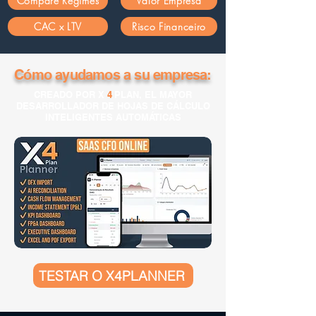
Compare Regimes
Valor Empresa
CAC x LTV
Risco Financeiro
Cómo ayudamos a su empresa:
CREADO POR X
4
PLAN, EL MAYOR
DESARROLLADOR DE HOJAS DE CÁLCULO
INTELIGENTES AUTOMÁTICAS
TESTAR O X4PLANNER