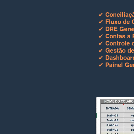
✔ Conciliaç
✔ Fluxo de C
✔ DRE Geren
✔ Contas a 
✔ Controle 
✔ Gestão de
✔ Dashboard
✔ Painel Ge