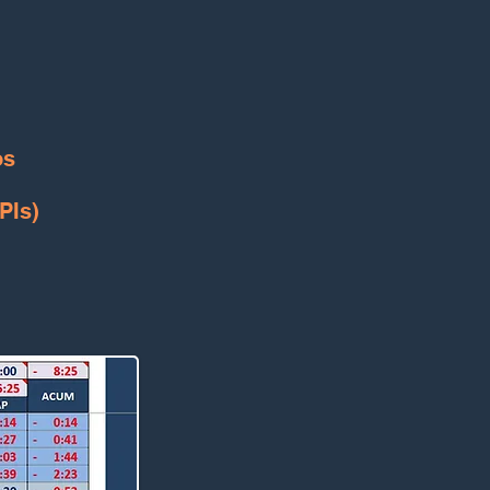
os
PIs)