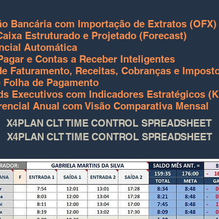
ão Bancária com Importação de Extratos (OFX)
aixa Estruturado e Projetado (Forecast)
cial Automática
Pagar e Contas a Receber Inteligentes
de Faturamento, Receitas, Cobranças e Impost
 Folha de Pagamento
s Executivos com Indicadores Estratégicos (K
rencial Anual com Visão Comparativa Mensal
X4PLAN CLT TIME CONTROL SPREADSHEET
X4PLAN CLT TIME CONTROL SPREADSHEET