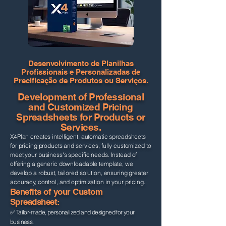
Desenvolvimento de Planilhas
Profissionais e Personalizadas de
Precificação de Produtos ou Serviços.
Development of Professional
and Customized Pricing
Spreadsheets for Products or
Services.
X4Plan creates intelligent, automatic spreadsheets
for pricing products and services, fully customized to
meet your business's specific needs. Instead of
offering a generic downloadable template, we
develop a robust, tailored solution, ensuring greater
accuracy, control, and optimization in your pricing.
Benefits of your Custom
Spreadsheet:
✅ Tailor-made, personalized and designed for your
business.