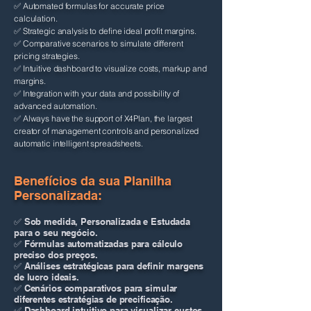
✅ Automated formulas for accurate price
calculation.
✅ Strategic analysis to define ideal profit margins.
✅ Comparative scenarios to simulate different
pricing strategies.
✅ Intuitive dashboard to visualize costs, markup and
margins.
✅ Integration with your data and possibility of
advanced automation.
✅ Always have the support of X4Plan, the largest
creator of management controls and personalized
automatic intelligent spreadsheets.
Benefícios da sua Planilha
Personalizada:​​
✅ Sob medida, Personalizada e Estudada
para o seu negócio.
✅ Fórmulas automatizadas para cálculo
preciso dos preços.
✅ Análises estratégicas para definir margens
de lucro ideais.
✅ Cenários comparativos para simular
diferentes estratégias de precificação.
✅ Dashboard intuitivo para visualizar custos,