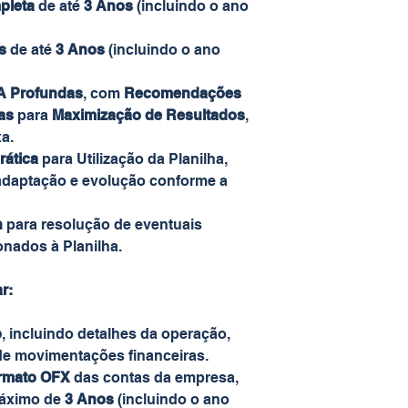
pleta
de até
3 Anos
(incluindo o ano
s
de até
3 Anos
(incluindo o ano
A Profundas
, com
Recomendações
as
para
Maximização de Resultados
,
a.
rática
para Utilização da Planilha,
 adaptação e evolução conforme a
n
para resolução de eventuais
onados à Planilha.
r:
o
, incluindo detalhes da operação,
 de movimentações financeiras.
ormato OFX
das contas da empresa,
máximo de
3 Anos
(incluindo o ano