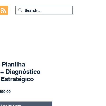
 Planilha
 + Diagnóstico
 Estratégico
ar
Sale
690.00
Price