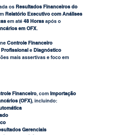
rada os
Resultados Financeiros do
um
Relatório Executivo com Análises
cas
em até
48 Horas
após o
ancários em OFX
.
une
Controle Financeiro
Profissional
e
Diagnóstico
sões mais assertivas e foco em
ntrole Financeiro
, com
Importação
ancários (OFX)
, incluindo:
utomática
rado
ico
sultados Gerenciais