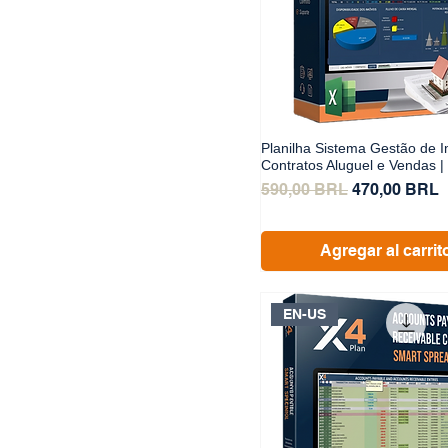
Planilha Sistema Gestão de I
Contratos Aluguel e Vendas |
Precio
Precio de of
590,00 BRL
470,00 BRL
Agregar al carrit
EN-US