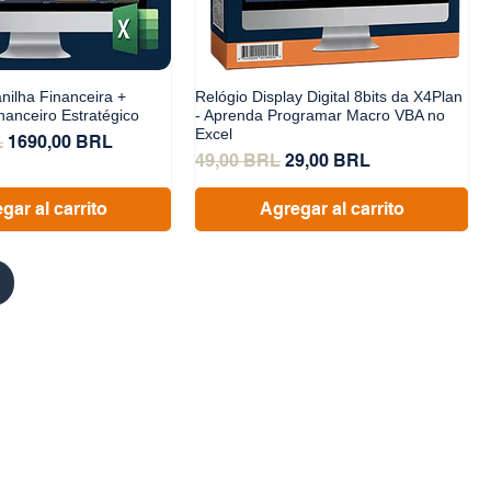
nilha Financeira +
Relógio Display Digital 8bits da X4Plan
nanceiro Estratégico
- Aprenda Programar Macro VBA no
Excel
Precio de oferta
L
1690,00 BRL
Precio
Precio de oferta
49,00 BRL
29,00 BRL
gar al carrito
Agregar al carrito