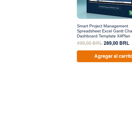
Smart Project Management
Spreadsheet Excel Gantt Cha
Dashboard Template X4Plan
Precio
Precio de of
499,00 BRL
289,00 BRL
Agregar al carrit