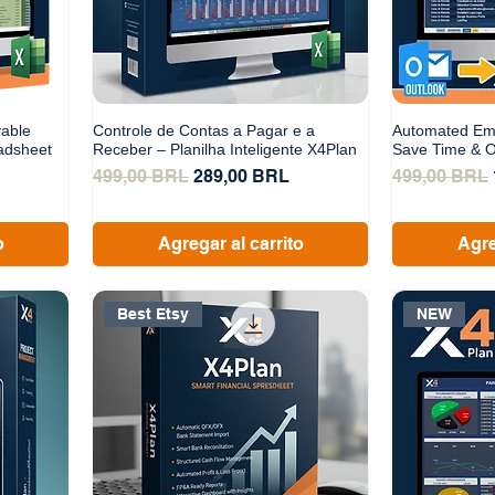
vable
Controle de Contas a Pagar e a
Automated Emai
adsheet
Receber – Planilha Inteligente X4Plan
Save Time & O
erta
Precio
Precio de oferta
Precio
499,00 BRL
289,00 BRL
499,00 BRL
o
Agregar al carrito
Agre
Best Etsy
NEW