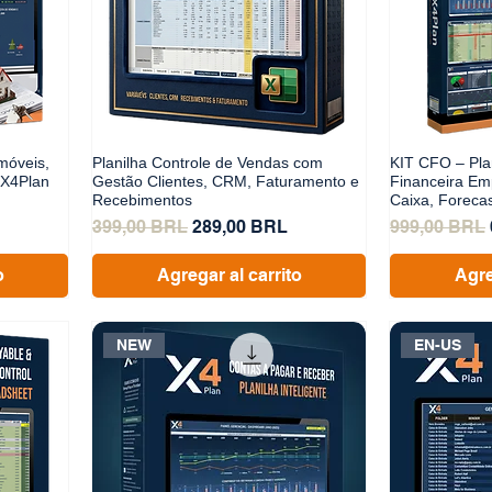
móveis,
Planilha Controle de Vendas com
KIT CFO – Pla
 X4Plan
Gestão Clientes, CRM, Faturamento e
Financeira Em
Recebimentos
Caixa, Foreca
erta
Precio
Precio de oferta
Precio
399,00 BRL
289,00 BRL
999,00 BRL
o
Agregar al carrito
Agre
NEW
EN-US