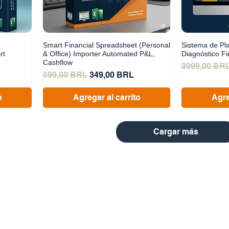
Smart Financial Spreadsheet (Personal
Sistema de Pla
rt
& Office) Importer Automated P&L,
Diagnóstico Fi
Cashflow
Precio
3999,00 BR
erta
Precio
Precio de oferta
599,00 BRL
349,00 BRL
o
Agregar al carrito
Agre
Cargar más