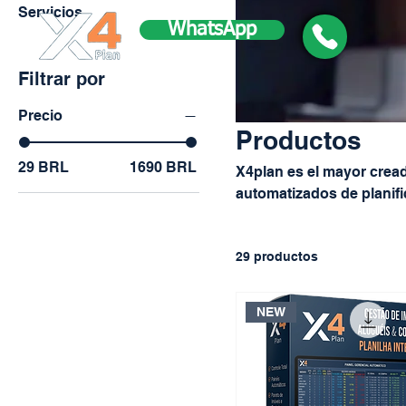
Servicios
WhatsApp
Filtrar por
Precio
Productos
29 BRL
1690 BRL
X4plan es el mayor cread
automatizados de planific
agilidad y eficiencia en
gestión administrativa de
29 productos
NEW