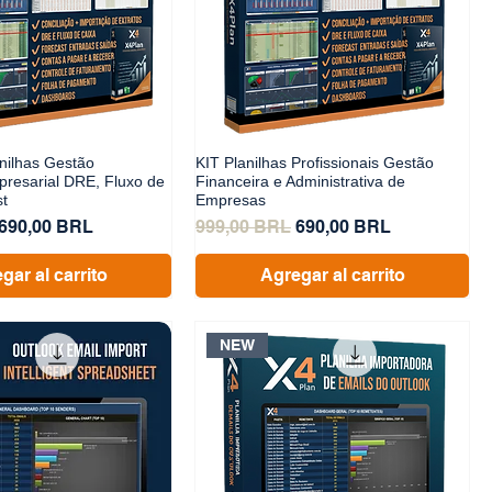
nilhas Gestão
KIT Planilhas Profissionais Gestão
presarial DRE, Fluxo de
Financeira e Administrativa de
st
Empresas
Precio de oferta
Precio
Precio de oferta
690,00 BRL
999,00 BRL
690,00 BRL
gar al carrito
Agregar al carrito
NEW