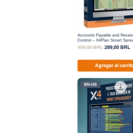
Accounts Payable and Recei
Control – X4Plan Smart Spre
Precio
Precio de of
499,00 BRL
289,00 BRL
Agregar al carrit
EN-US