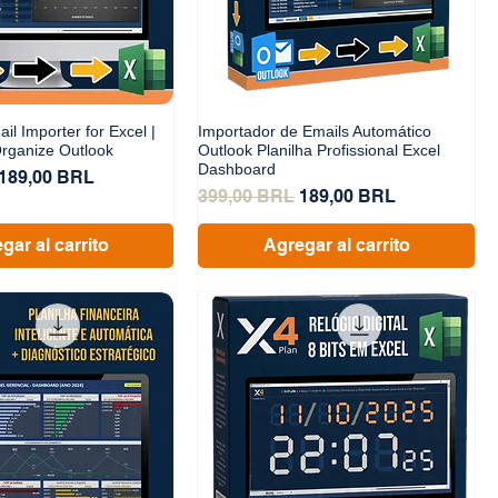
l Importer for Excel |
Importador de Emails Automático
rganize Outlook
Outlook Planilha Profissional Excel
Dashboard
Precio de oferta
189,00 BRL
Precio
Precio de oferta
399,00 BRL
189,00 BRL
gar al carrito
Agregar al carrito