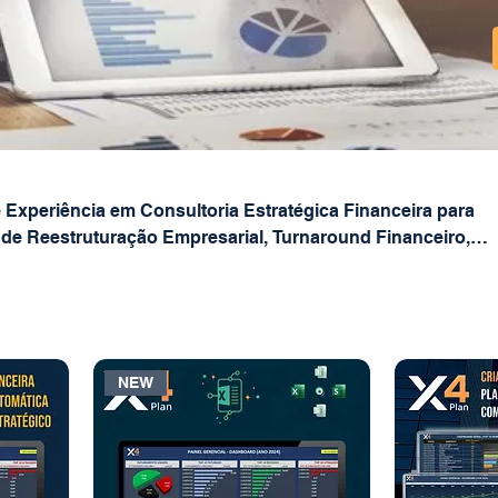
 Experiência em Consultoria Estratégica Financeira para
e Reestruturação Empresarial, Turnaround Financeiro,
o Estruturado, BPO Financeiro, Valuations M&A e Soluções
Controles e Metodologias de Melhorias Operacionais.
NEW