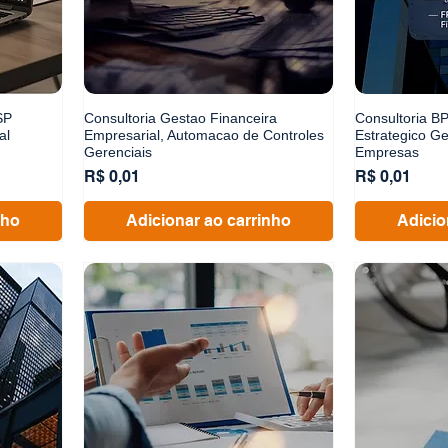
SP
Consultoria Gestao Financeira
Consultoria B
al
Empresarial, Automacao de Controles
Estrategico G
Gerenciais
Empresas
Preço
Preço
R$ 0,01
R$ 0,01
nho
Adicionar ao carrinho
Adicio