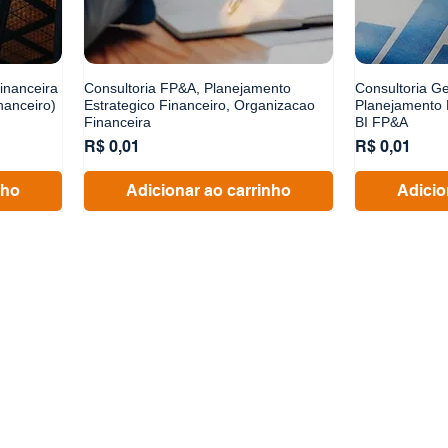
inanceira
Consultoria FP&A, Planejamento
Consultoria G
nanceiro)
Estrategico Financeiro, Organizacao
Planejamento 
Financeira
BI FP&A
Preço
Preço
R$ 0,01
R$ 0,01
nho
Adicionar ao carrinho
Adicio