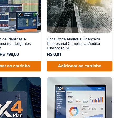
 de Planilhas e
Consultoria Auditoria Financeira
nciais Inteligentes
Empresarial Compliance Auditor
s
Financeiro SP
l
Preço promocional
Preço
R$ 799,00
R$ 0,01
nar ao carrinho
Adicionar ao carrinho