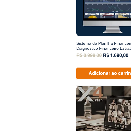
Sistema de Planilha Financei
Diagnóstico Financeiro Estra
Preço normal
Preço promo
R$ 3.999,00
R$ 1.690,00
Adicionar ao carri