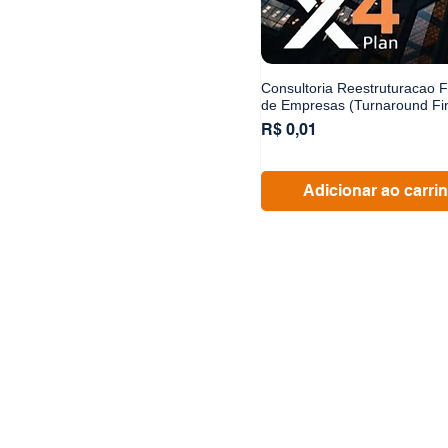
Consultoria Reestruturacao F
de Empresas (Turnaround Fi
Preço
R$ 0,01
Adicionar ao carri