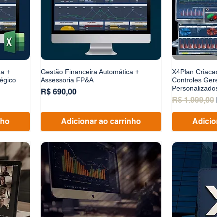
ra +
Gestão Financeira Automática +
X4Plan Criacao
tégico
Assessoria FP&A
Controles Gere
Personalizado
cional
Preço
R$ 690,00
Preço norma
R$ 1.999,00
nho
Adicionar ao carrinho
Adicio