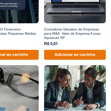
PO Financeiro
Consultoria Valuation de Empresas
estao Pequenas Medias
para M&A. Valor de Empresa Fusao
Aquisicao SP
Preço
R$ 0,01
nar ao carrinho
Adicionar ao carrinho