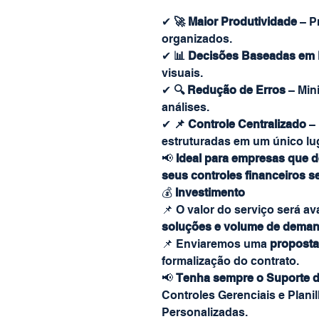
✔
🚀 Maior Produtividade
– P
organizados.
✔
📊 Decisões Baseadas em
visuais.
✔
🔍 Redução de Erros
– Min
análises.
✔
📌 Controle Centralizado
– 
estruturadas em um único lu
📢
Ideal para empresas que d
seus controles financeiros s
💰
Investimento
📌 O valor do serviço será a
soluções e volume de dema
📌 Enviaremos uma
proposta
formalização do contrato.
📢
Tenha sempre o Suporte 
Controles Gerenciais e Plani
Personalizadas.