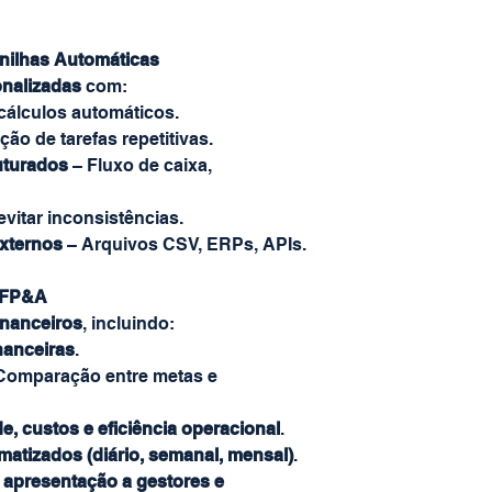
anilhas Automáticas
onalizadas
com:
cálculos automáticos.
ão de tarefas repetitivas.
uturados
– Fluxo de caixa,
evitar inconsistências.
xternos
– Arquivos CSV, ERPs, APIs.
s FP&A
inanceiros
, incluindo:
nanceiras
.
Comparação entre metas e
e, custos e eficiência operacional
.
matizados (diário, semanal, mensal)
.
 apresentação a gestores e