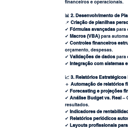
financeiros e operacionais.
📊 2. Desenvolvimento de Pl
📌
Criação de planilhas pers
✔
Fórmulas avançadas
para 
✔
Macros (VBA)
para automaç
✔
Controles financeiros estr
orçamento, despesas.
✔
Validações de dados
para 
✔
Integração com sistemas e
📈 3. Relatórios Estratégico
🔹
Automação de relatórios f
✔
Forecasting e projeções fi
✔
Análise Budget vs. Real
– 
resultados.
✔
Indicadores de rentabilidad
✔
Relatórios periódicos auto
✔
Layouts profissionais para