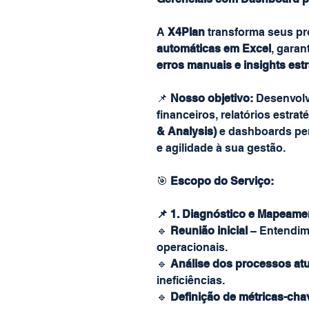
A
X4Plan
transforma seus pr
automáticas em Excel
, gara
erros manuais e insights est
📌
Nosso objetivo:
Desenvolve
financeiros, relatórios estra
& Analysis)
e dashboards per
e agilidade à sua gestão.
🎯
Escopo do Serviço:
📌 1. Diagnóstico e Mapeam
🔹
Reunião inicial
– Entendime
operacionais.
🔹
Análise dos processos atu
ineficiências.
🔹
Definição de métricas-cha