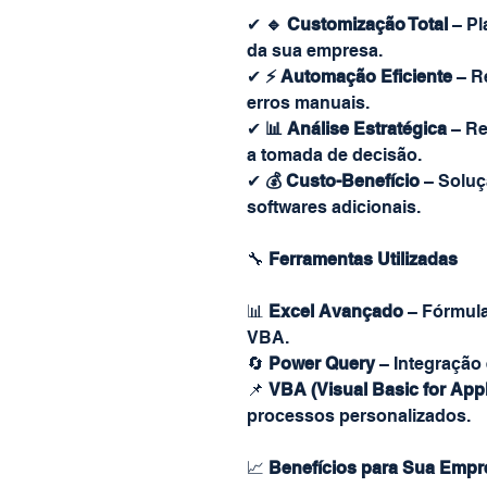
✔
🔹 Customização Total
– Pl
da sua empresa.
✔
⚡ Automação Eficiente
– R
erros manuais.
✔
📊 Análise Estratégica
– Re
a tomada de decisão.
✔
💰 Custo-Benefício
– Soluç
softwares adicionais.
🔧
Ferramentas Utilizadas
📊
Excel Avançado
– Fórmula
VBA.
🔄
Power Query
– Integração
📌
VBA (Visual Basic for Appl
processos personalizados.
📈
Benefícios para Sua Empr