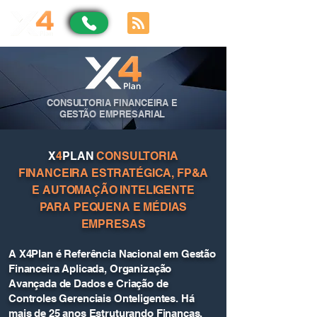
CONSULTORIA FINANCEIRA E
GESTÃO EMPRESARIAL
X
4
PLAN
CONSULTORIA
FINANCEIRA ESTRATÉGICA, FP&A
E AUTOMAÇÃO INTELIGENTE
PARA PEQUENA E MÉDIAS
EMPRESAS
A X4Plan é Referência Nacional em Gestão
Financeira Aplicada, Organização
Avançada de Dados e Criação de
Controles Gerenciais Onteligentes. Há
mais de 25 anos Estruturando Finanças,