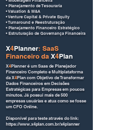
• Modelagem Financeira
• Planejamento de Tesouraria
• Valuation & M&A
• Venture Capital & Private Equity
• Turnaround e Reestruturação
• Planejamento Financeiro Estratégico
• Estruturação de Governança Financeira
X
4
Planner
: SaaS
Financeiro da
X
4
Plan
X
4
Planner é um Saas de Planejador
Financeiro Completo e Multiplataforma
da X
4
Plan com Objetivo de Transformar
Dados Financeiros em Decisões
Estratégicas para Empresas em poucos
minutos. Já possui mais de 500
empresas usuárias e atua como se fosse
um CFO Online.
Disponível para teste através do link:
https://www.x4plan.com.br/x4planner