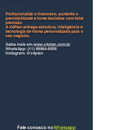
​Profissionalize o financeiro, aumente a
previsibilidade e tome decisões com total
precisão.
A X4Plan entrega estrutura, inteligência e
tecnologia de forma personalizada para o
seu negócio.
Saiba mais em
www.x4plan.com.br
WhatsApp: (11) 99994-6556
Instagram: @x4plan
Fale conosco no
Whatsapp