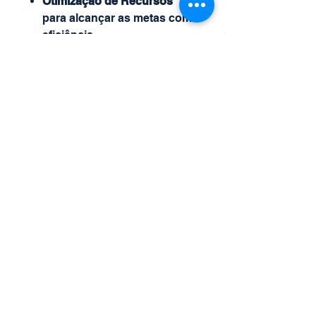
Otimização de Recursos
para alcançar as metas com
eficiência.
Tomada de Decisão Ágil
e
embasada em dados
financeiros concretos.
Sustentação do
Crescimento
e
fortalecimento da posição
competitiva no mercado.
Nosso compromisso é
transformar o planejamento
financeiro em um
diferencial
estratégico
para sua empresa,
ajudando a alcançar resultados
tangíveis e duradouros.
Observações