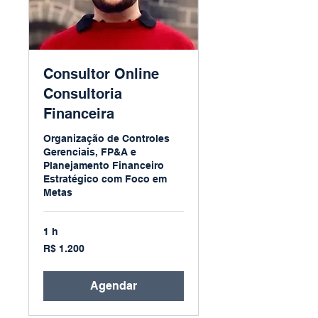
Consultor Online
Consultoria
Financeira
Organização de Controles
Gerenciais, FP&A e
Planejamento Financeiro
Estratégico com Foco em
Metas
1 h
1.200
R$ 1.200
Reais
brasileiros
Agendar