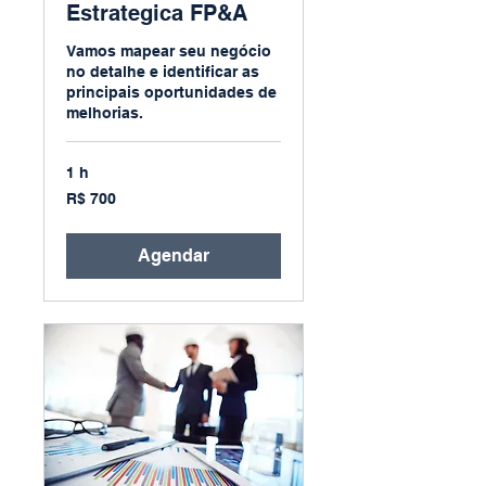
Estrategica FP&A
Vamos mapear seu negócio
no detalhe e identificar as
principais oportunidades de
melhorias.
1 h
700
R$ 700
Reais
brasileiros
Agendar