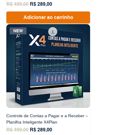
Preço normal
Preço promocional
R$ 499,00
R$ 289,00
Adicionar ao carrinho
NEW
Controle de Contas a Pagar e a Receber –
Planilha Inteligente X4Plan
Preço normal
Preço promocional
R$ 499,00
R$ 289,00