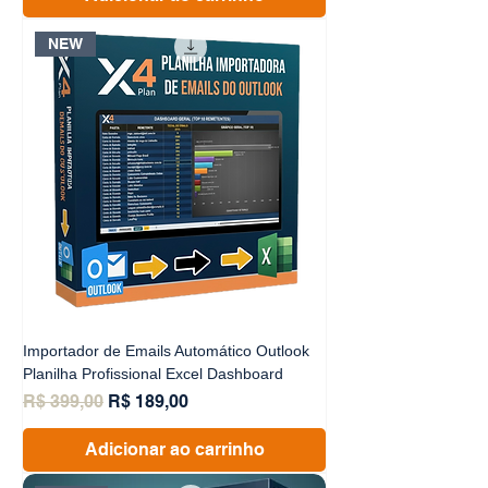
NEW
Importador de Emails Automático Outlook
Planilha Profissional Excel Dashboard
Preço normal
Preço promocional
R$ 399,00
R$ 189,00
Adicionar ao carrinho