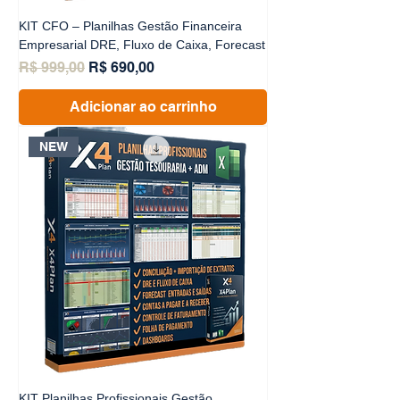
KIT CFO – Planilhas Gestão Financeira
Empresarial DRE, Fluxo de Caixa, Forecast
Preço normal
Preço promocional
R$ 999,00
R$ 690,00
Adicionar ao carrinho
NEW
KIT Planilhas Profissionais Gestão