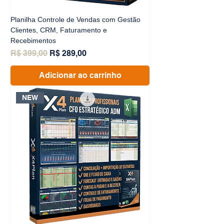
Planilha Controle de Vendas com Gestão
Clientes, CRM, Faturamento e
Recebimentos
Preço normal
Preço promocional
R$ 399,00
R$ 289,00
Adicionar ao carrinho
NEW