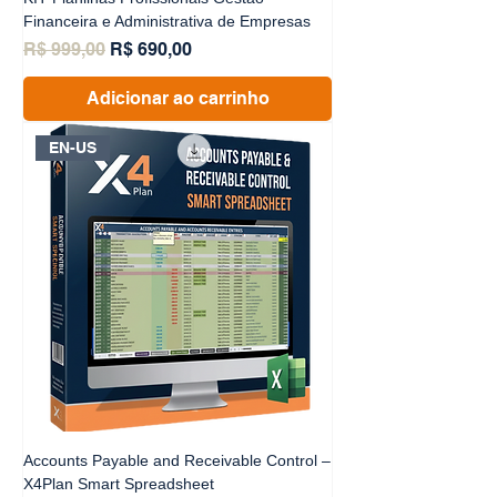
Financeira e Administrativa de Empresas
Preço normal
Preço promocional
R$ 999,00
R$ 690,00
Adicionar ao carrinho
EN-US
Accounts Payable and Receivable Control –
X4Plan Smart Spreadsheet