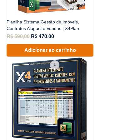
Planilha Sistema Gestão de Imóveis,
Contratos Aluguel e Vendas | X4Plan
Preço normal
Preço promocional
R$ 590,00
R$ 470,00
Adicionar ao carrinho