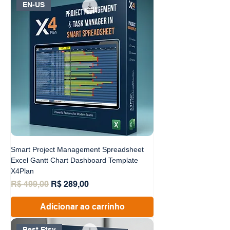
EN-US
Smart Project Management Spreadsheet
Excel Gantt Chart Dashboard Template
X4Plan
Preço normal
Preço promocional
R$ 499,00
R$ 289,00
Adicionar ao carrinho
Best Etsy