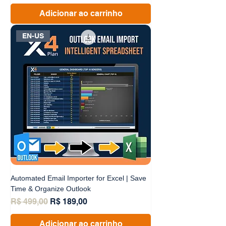
Adicionar ao carrinho
EN-US
Automated Email Importer for Excel | Save
Time & Organize Outlook
Preço normal
Preço promocional
R$ 499,00
R$ 189,00
Adicionar ao carrinho