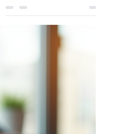
A Inteligência Artificial Está Transformando a
Forma Como Empresas Planejam, Administram
e Tomam Decisões. Descubra Como Utilizar
Soluções Inteligentes para Automatizar
Processos, Melhorar a Gestão Financeira,
Reduzir Custos, Aumentar a Produtividade e
Identificar Oportunidades de Crescimento.
Conheça o X4Advisor, a Plataforma de
Diagnóstico Empresarial com Inteligência
Artificial Desenvolvida pela X4Plan para
Empresários, Gestores e Empreendedores.