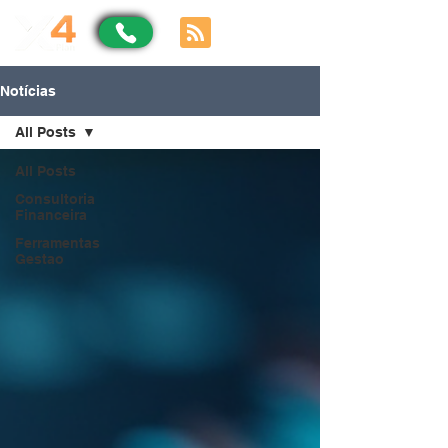
Notícias
All Posts
All Posts
Consultoria
Financeira
Ferramentas
Gestao