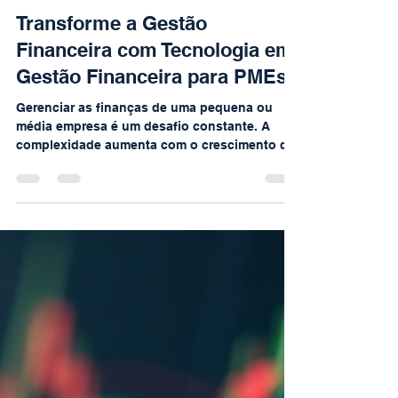
Rogério Carboni
27 de jul.
3 min de leitura
Transforme a Gestão
Financeira com Tecnologia em
Gestão Financeira para PMEs
Gerenciar as finanças de uma pequena ou
média empresa é um desafio constante. A
complexidade aumenta com o crescimento do
negócio. Por isso, a tecnologia em gestão
financeira para PMEs é uma aliada
indispensável. Ela simplifica processos,
melhora a tomada de decisão e aumenta a
eficiência. Neste artigo, vou mostrar como
uma plataforma CFO online pode transformar
sua gestão financeira. Por que investir em