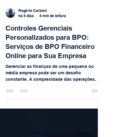
Rogério Carboni
há 5 dias
4 min de leitura
Controles Gerenciais
Personalizados para BPO:
Serviços de BPO Financeiro
Online para Sua Empresa
Gerenciar as finanças de uma pequena ou
média empresa pode ser um desafio
constante. A complexidade das operações, o
volume de dados e a necessidade de decisões
rápidas exigem uma gestão financeira
eficiente e personalizada. É aí que entram os
controles gerenciais personalizados para
BPO. Eles transformam a forma como você
administra seu negócio, trazendo clareza,
organização e agilidade. Neste artigo, vou