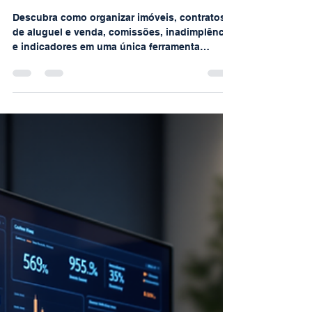
Rogério Carboni
19 de jul.
1 min de leitura
Como Organizar Imóveis,
Contratos e Comissões em
Única Ferramenta
Descubra como organizar imóveis, contratos
de aluguel e venda, comissões, inadimplência
e indicadores em uma única ferramenta
inteligente. Neste artigo, mostramos como a
automação pode aumentar a produtividade de
corretores, imobiliárias, administradoras e
investidores. Conheça também a Planilha
Inteligente para Gestão de Imóveis da X4Plan,
desenvolvida para centralizar informações,
gerar dashboards automáticos e tornar a
gestão imobiliária mais eficiente e segura.