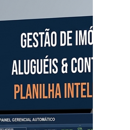
Gerenciar as finanças de uma empresa
pequena ou média pode ser um desafio
constante. A complexidade dos números, a
necessidade de planejamento e a pressão por
resultados exigem uma abordagem eficiente e
moderna. É aí que a consultoria financeira
estratégica online entra em cena. Ela oferece
soluções práticas, rápidas e acessíveis para
transformar a gestão financeira do seu
negócio. O que é Consultoria Financeira
Estratégica Online? Consultoria financeira
estratégica online é