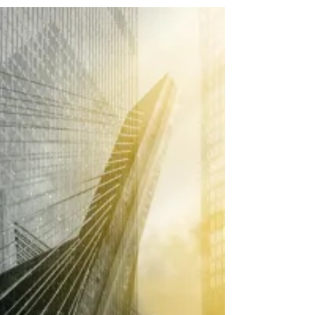
planejamento financeiro: como
PMEs ganham previsibilidade
e escala
Inteligência artificial no planejamento
financeiro: como PMEs estão ganhando
previsibilidade, eficiência e escala A pressão
por margem, caixa e velocidade de decisão
nunca foi tão alta. Para pequenas e médias
empresas, o desafio é ainda maior: equipes
enxutas, dados espalhados em planilhas,
ERPs e bancos, e pouco tempo para
transformar números em decisões. É nesse
cenário que a inteligência artificial no
planejamento financeiro deixa de ser
‘tendência’ e vira vantagem competi