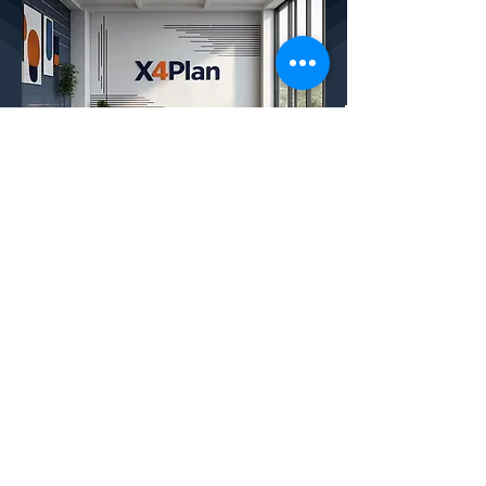
Conheça a X4Plan
Plataforma Financeira SaaS:
CONHEÇA TAMBÉM O X
4
PLANNER, NOSSO
SAAS FINANCEIRO COMPLETO COM IA