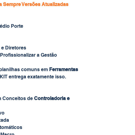
a Sempre Versões Atualizadas
édio Porte
 e Diretores
rofissionalizar a Gestão
 planilhas comuns em
Ferramentas
e KIT entrega exatamente isso.
m Conceitos de
Controladoria e
ivo
zada
utomáticos
 Macro