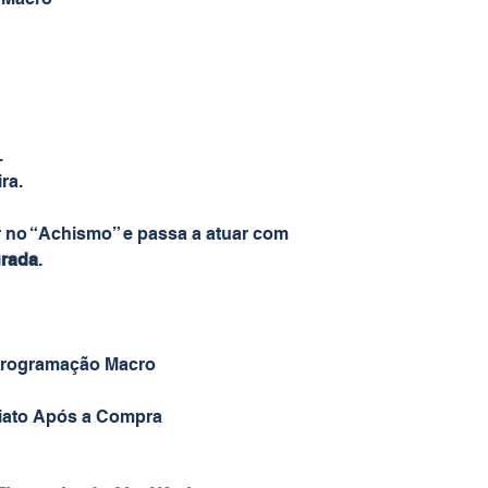
.
ra.
 no “Achismo” e passa a atuar com
urada
.
Programação Macro
iato Após a Compra