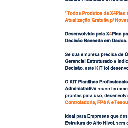
* Todos Produtos da X4Plan
Atualização Gratuita p/ Nova
Desenvolvido pela X
4
Plan pa
Decisão Baseada em Dados.
Se sua empresa precisa de
O
Gerencial Estruturado
e
Indi
Decisão
, este KIT foi desenv
O
KIT Planilhas Profissionai
Administrativa
reúne ferrame
prontas para uso, desenvolvi
Controladoria, FP&A e Tesour
Ideal para Empresas que des
Estrutura de Alto Nível
, sem 