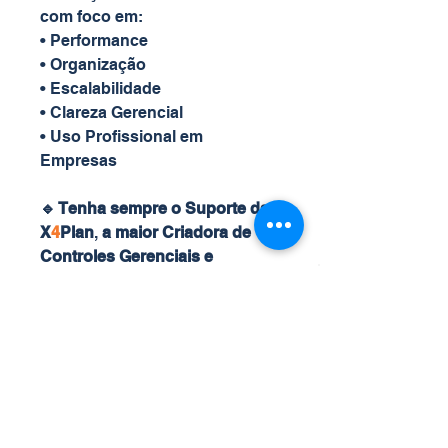
com foco em:
• Performance
• Organização
• Escalabilidade
• Clareza Gerencial
• Uso Profissional em
Empresas
🔹 Tenha sempre o Suporte da
X
4
Plan
,
a maior Criadora de
Controles Gerenciais e
Planilhas
Inteligentes
Automáticas Personalizadas.
REQUISITOS PARA
UTILIZAÇÃO
• Microsoft Excel para Windows
• Microsoft Outlook instalado e