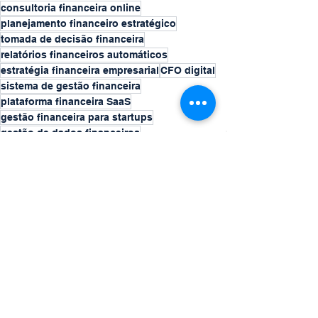
consultoria financeira online
planejamento financeiro estratégico
tomada de decisão financeira
relatórios financeiros automáticos
estratégia financeira empresarial
CFO digital
sistema de gestão financeira
plataforma financeira SaaS
gestão financeira para startups
gestão de dados financeiros
inteligência financeira empresarial
software financeiro para empresas
automação de relatórios financeiros
software de planejamento financeiro
ferramentas financeiras para empresas
software de controle financeiro empresarial
plataforma FP&A
projeção financeira
gestão financeira moderna
planejamento e análise financeira
conciliação bancária com IA
Consultoria Financeira