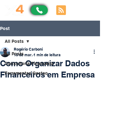
Post
All Posts
Rogério Carboni
All Posts
15 de mar.
1 min de leitura
Como Organizar Dados
Consultoria Financeira
Financeiros em Empresa
Ferramentas Gestao