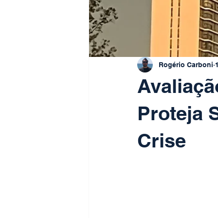
Rogério Carboni
Avaliaçã
Proteja 
Crise