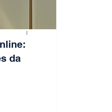
nline:
es da