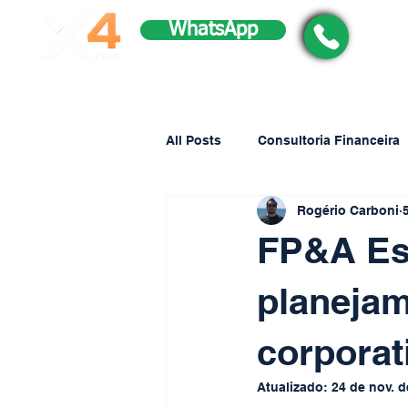
WhatsApp
All Posts
Consultoria Financeira
Rogério Carboni
FP&A Est
planejam
corporat
Atualizado:
24 de nov. d