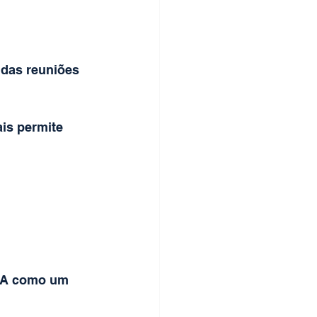
das reuniões 
is permite 
P&A como um 