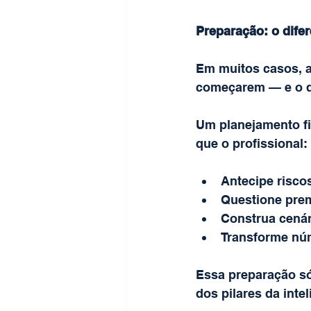
Preparação: o dife
Em muitos casos, a
começarem — e o di
Um planejamento fi
que o profissional:
Antecipe risco
Questione pre
Construa cenár
Transforme nú
Essa preparação só
dos pilares da inte