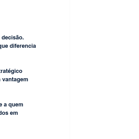
 decisão. 
ue diferencia 
ratégico 
m vantagem 
e a quem 
dos em 