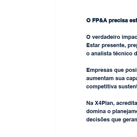
O FP&A precisa est
O verdadeiro impac
Estar presente, pr
o analista técnico 
Empresas que posic
aumentam sua capa
competitiva sustent
Na X4Plan, acredit
domina o planejame
decisões que geram