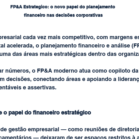
FP&A Estrategico: o novo papel do planejamento 
financeiro nas decisões corporativas
esarial cada vez mais competitivo, com margens est
al acelerada, o planejamento financeiro e análise (
ma das áreas mais estratégicas dentro das organiz
ar números, o FP&A moderno atua como copiloto da 
m decisões, conectando áreas e apoiando a lideranç
entáveis e assertivas.
e o papel do financeiro estratégico
de gestão empresarial — como reuniões de diretoria
çamentários — deixaram de ser espaços restritos à a