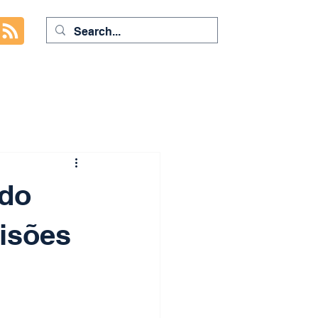
 do
cisões