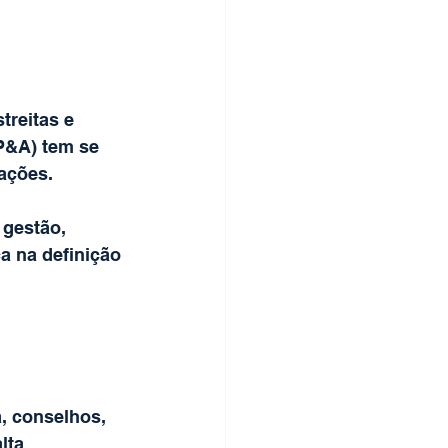
reitas e 
FP&A) tem se 
ações.
gestão, 
a na definição 
, conselhos, 
lta 