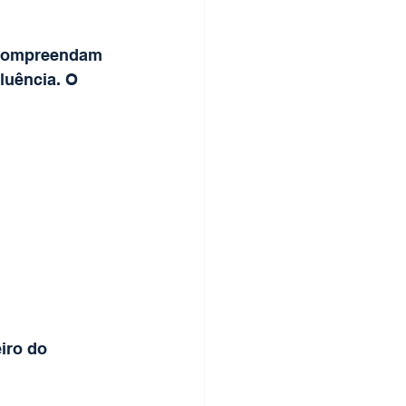
 compreendam 
uência. O 
iro do 