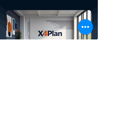
Conheça a X4Plan
Plataforma Financeira SaaS:
CONHEÇA TAMBÉM O X
4
PLANNER, NOSSO
SAAS FINANCEIRO COMPLETO COM IA