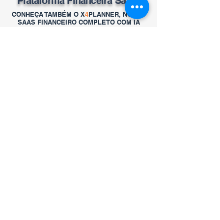
Plataforma Financeira SaaS:
CONHEÇA TAMBÉM O X
4
PLANNER, NOSSO
SAAS FINANCEIRO COMPLETO COM IA
TESTAR O X4PLANNER
FALE CONOSCO PELO
WHATSAPP OU ABAIXO:
Receba 