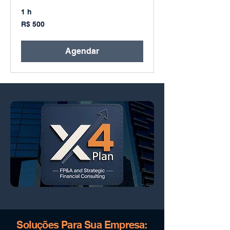
1 h
500
R$ 500
Reais
brasileiros
Agendar
Soluções Para Sua Empresa: