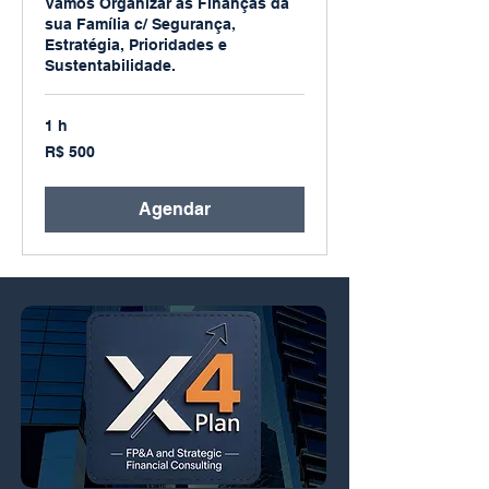
Vamos Organizar as Finanças da
sua Família c/ Segurança,
Estratégia, Prioridades e
Sustentabilidade.
1 h
500
R$ 500
Reais
brasileiros
Agendar