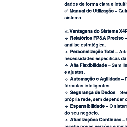
dados de forma clara e intuiti
✅
Manual de Utilização
– Guia
sistema.
📈 Vantagens do Sistema X4
🔹
Relatórios FP&A Preciso
–
análise estratégica.
🔹
Personalização Total
– Ada
necessidades específicas da
🔹
Alta Flexibilidade
– Sem li
e ajustes.
🔹
Automação e Agilidade
– P
fórmulas inteligentes.
🔹
Segurança de Dados
– Se
própria rede, sem depender d
🔹
Espansibilidade
– O siste
do seu negócio.
🔹
Atualizações Contínuas
– 
recebe novas versões e melh