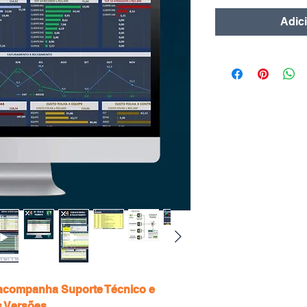
Adic
 acompanha Suporte Técnico e
s Versões.