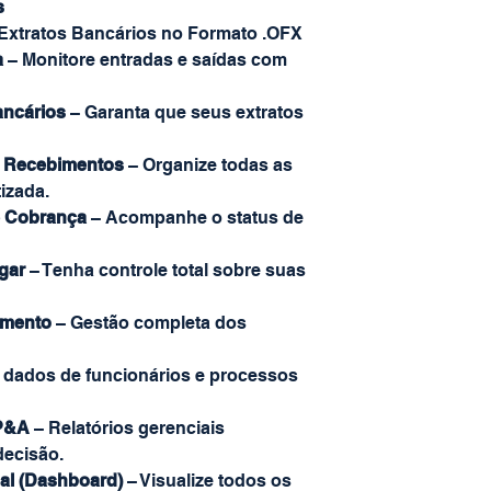
s
Extratos Bancários no Formato .OFX
a
– Monitore entradas e saídas com
ancários
– Garanta que seus extratos
e Recebimentos
– Organize todas as
izada.
e Cobrança
– Acompanhe o status de
gar
– Tenha controle total sobre suas
amento
– Gestão completa dos
 dados de funcionários e processos
FP&A
– Relatórios gerenciais
decisão.
ial (Dashboard)
– Visualize todos os