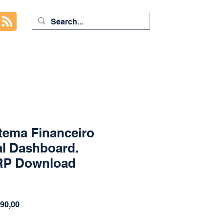
tema Financeiro
l Dashboard.
ERP Download
o
Preço
90,00
al
promocional