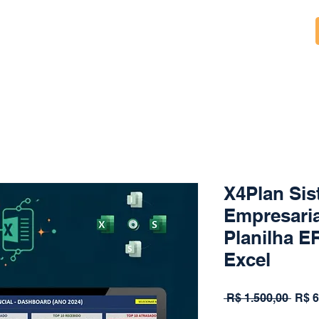
X4Plan Sis
Empresaria
Planilha 
Excel
Preç
 R$ 1.500,00 
R$ 6
norm