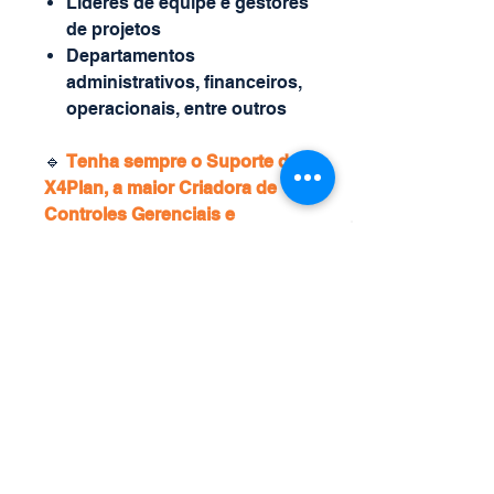
Líderes de equipe e gestores
de projetos
Departamentos
administrativos, financeiros,
operacionais, entre outros
🔹
Tenha sempre o Suporte da
X4Plan, a maior Criadora de
Controles Gerenciais e
Planilhas Inteligentes
Automáticas Personalizadas.
A
X
4
Plan
tem ajudado
Milhares
de Empresas pelo Brasil
com a
Criação de Controle Gerencias
e Planilhas Profissionais
Inteligentes com Automação
Macro VBA
. Desenvolvemos
também
Projetos Sob-demanda