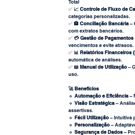
Total
✅
📈 Controle de Fluxo de Ca
categorias personalizadas.
✅
🏦 Conciliação Bancária
– 
com extratos bancários.
✅
💳 Gestão de Pagamentos
vencimentos e evite atrasos.
✅
📊 Relatórios Financeiros
automática de análises.
✅
📖 Manual de Utilização
– G
uso.
🚀 Benefícios
🔹
Automação e Eficiência
– 
🔹
Visão Estratégica
– Anális
assertivas.
🔹
Fácil Utilização
– Intuitiva
🔹
Personalização
– Adaptáve
🔹
Segurança de Dados
– Pr