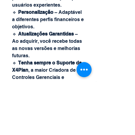
usuários experientes.
🔹
Personalização
– Adaptável
a diferentes perfis financeiros e
objetivos.
🔹
Atualizações Garantidas
–
Ao adquirir, você recebe todas
as novas versões e melhorias
futuras.
🔹
Tenha sempre o Suporte da
X4Plan
, a maior Criadora de
Controles Gerenciais e
Planilhas
Inteligentes Automáticas
Personalizadas.
🔹 Ao adquirir a Planilha da
X4Plan você ganha 50% de
deconto na Consultoria
Financeira Estratégica (de