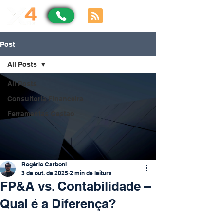
Post
All Posts
All Posts
Consultoria Financeira
Ferramentas Gestao
Rogério Carboni
3 de out. de 2025
2 min de leitura
FP&A vs. Contabilidade –
Qual é a Diferença?