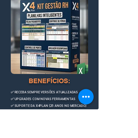
BENEFÍCIOS:
✅ RECEBA SEMPRE VERSÕES ATUALIZADAS
✅ UPGRADES COM NOVAS FERRAMENTAS
✅ SUPORTE DA X4PLAN (25 ANOS NO MERCADO)
✅ INTELIGÊNCIA PROGRAMACIONAL MACRO VBA
✅ ACOMPANHA GUIA COM INSTRUÇÕES
✅ 7 DIAS DE GARANTIA (RISCO ZERO)
✅
50% DESCONTO NA CONSULTORIA