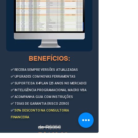
BENEFÍCIOS:
✅ RECEBA SEMPRE VERSÕES ATUALIZADAS
✅ UPGRADES COM NOVAS FERRAMENTAS
✅ SUPORTE DA X4PLAN (25 ANOS NO MERCADO)
✅ INTELIGÊNCIA PROGRAMACIONAL MACRO VBA
✅ ACOMPANHA GUIA COM INSTRUÇÕES
✅ 7 DIAS DE GARANTIA (RISCO ZERO)
✅
50% DESCONTO NA CONSULTORIA
FINANCEIRA
de R$350
R$149,00
p/