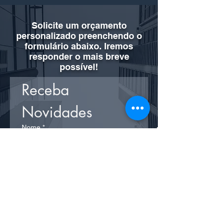
Solicite um orçamento
personalizado preenchendo o
formulário abaixo. Iremos
responder o mais breve
possível!
Receba 
Novidades
Nome
*
Email
*
Comentário (opicional)