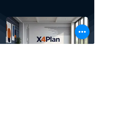
Conheça a X4Plan
Plataforma Financeira SaaS:
CONHEÇA TAMBÉM O X
4
PLANNER, NOSSO
SAAS FINANCEIRO COMPLETO COM IA