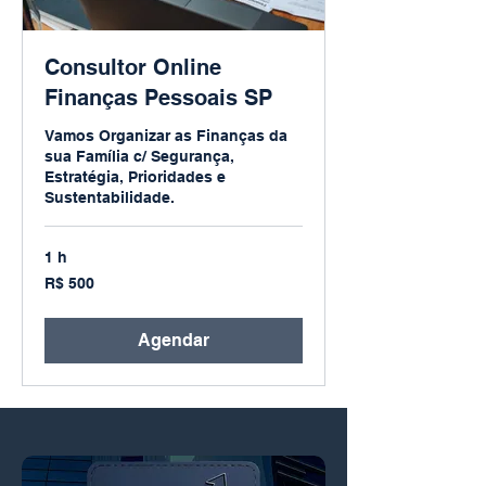
Consultor Online
Finanças Pessoais SP
Vamos Organizar as Finanças da
sua Família c/ Segurança,
Estratégia, Prioridades e
Sustentabilidade.
1 h
500
R$ 500
Reais
brasileiros
Agendar