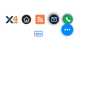
11999946556
contato@x4plan.com.br
Rua Leonardo Cerveira Varandas, 50
- Morumbi - São Paulo - SP, Brazil